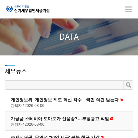
DATA
세무뉴스
개인정보위, 개인정보 제도 혁신 착수…국민 의견 받는다
관리자
2026-08-06
가공품 스테비아 토마토가 신품종?…부당광고 적발
관리자
2026-08-06
조세심판원, 유연석 '30억 세금' 불복 청구 기각