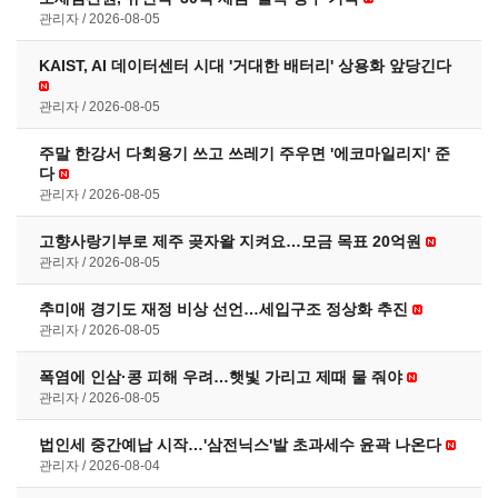
관리자
2026-08-05
KAIST, AI 데이터센터 시대 '거대한 배터리' 상용화 앞당긴다
관리자
2026-08-05
주말 한강서 다회용기 쓰고 쓰레기 주우면 '에코마일리지' 준
다
관리자
2026-08-05
고향사랑기부로 제주 곶자왈 지켜요…모금 목표 20억원
관리자
2026-08-05
추미애 경기도 재정 비상 선언…세입구조 정상화 추진
관리자
2026-08-05
폭염에 인삼·콩 피해 우려…햇빛 가리고 제때 물 줘야
관리자
2026-08-05
법인세 중간예납 시작…'삼전닉스'발 초과세수 윤곽 나온다
관리자
2026-08-04