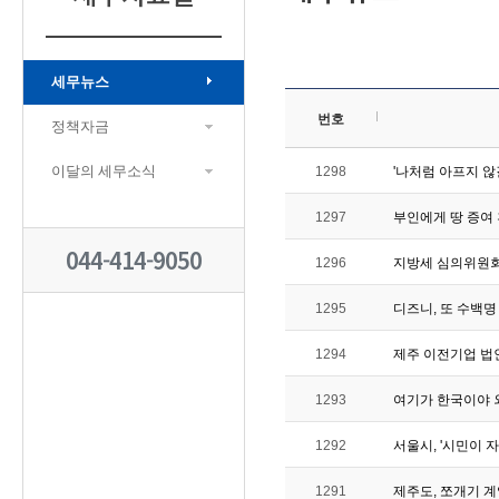
세무뉴스
번호
정책자금
이달의 세무소식
1298
'나처럼 아프지 않
1297
부인에게 땅 증여
044-414-9050
1296
지방세 심의위원회
1295
디즈니, 또 수백
1294
제주 이전기업 법
1293
여기가 한국이야 
1292
서울시, '시민이 
1291
제주도, 쪼개기 계