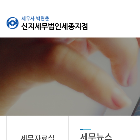
세무뉴스
세무자료실