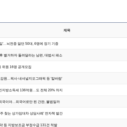
제목
길'…뇌전증 앓던 50대, 6명에 장기 기증
 후 별거하자 돌려달라는 남편, 대법서 패소
 위원 16명 공개모집
명 감원…픽사·내셔널지오그래픽 등 '칼바람'
인지방소득세 136억원…도 전체 20% 차지
외국이야…외국어로만 된 간판, 불법일까
자주 찾는 상가임대차 상담사례' 전자책 발간
약 등 지방보조금 부정수급 131건 적발