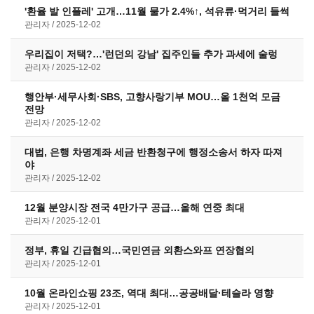
'환율 발 인플레' 고개…11월 물가 2.4%↑, 석유류·먹거리 들썩
관리자
2025-12-02
우리집이 저택?…'런던의 강남' 집주인들 추가 과세에 술렁
관리자
2025-12-02
행안부·세무사회·SBS, 고향사랑기부 MOU…올 1천억 모금
전망
관리자
2025-12-02
대법, 은행 차명계좌 세금 반환청구에 행정소송서 하자 따져
야
관리자
2025-12-02
12월 분양시장 전국 4만가구 공급…올해 연중 최대
관리자
2025-12-01
정부, 휴일 긴급협의…국민연금 외환스와프 연장협의
관리자
2025-12-01
10월 온라인쇼핑 23조, 역대 최대…공공배달·테슬라 영향
관리자
2025-12-01