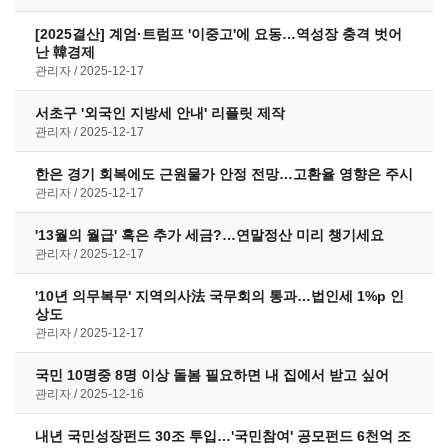
[2025결산] 계엄·트럼프 '이중고'에 요동…역성장 충격 벗어
난 韓경제
관리자
2025-12-17
서초구 '외국인 지방세 안내' 리플릿 제작
관리자
2025-12-17
한은 경기 회복에도 근원물가 안정 전망…고환율 영향은 주시
관리자
2025-12-17
'13월의 월급' 혹은 추가 세금?…연말정산 미리 챙기세요
관리자
2025-12-17
'10년 의무복무' 지역의사法 국무회의 통과…법인세 1%p 인
상도
관리자
2025-12-17
국민 10명중 8명 이상 돌봄 필요하면 내 집에서 받고 싶어
관리자
2025-12-16
내년 국민성장펀드 30조 투입…'국민참여' 공모펀드 6천억 조